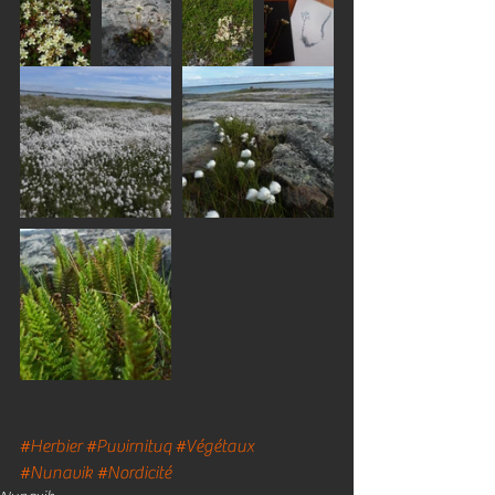
#Herbier
#Puvirnituq
#Végétaux
#Nunavik
#Nordicité