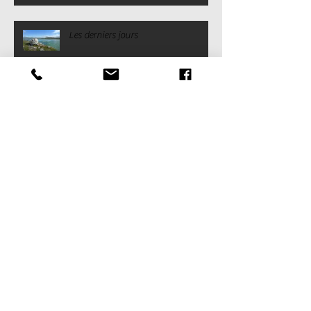
Les derniers jours
Le temps de la chicouté, La pierre à
savon et Le dernier repos
Hommage à Tamusi Sivuaraapik
Emmanuelle, Akinisie et le qilaut
(ᕿᓚᐅᑦ) et L'herbier boréal