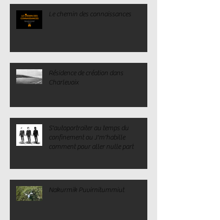
Le chemin des connaissances
Résidence de création dans
Charlevoix
S'autoportraiter au temps du
confinement ou J'm'habille
comment pour aller nulle part
Nakurmik Puvirnitummiut