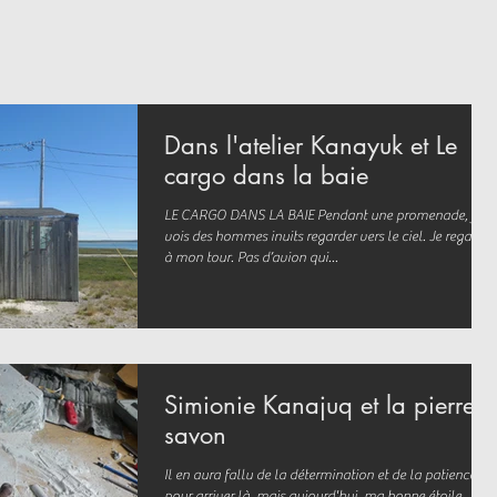
Dans l'atelier Kanayuk et Le
cargo dans la baie
LE CARGO DANS LA BAIE Pendant une promenade, je
vois des hommes inuits regarder vers le ciel. Je regarde
à mon tour. Pas d’avion qui...
Simionie Kanajuq et la pierre à
savon
Il en aura fallu de la détermination et de la patience
pour arriver là, mais aujourd'hui, ma bonne étoile