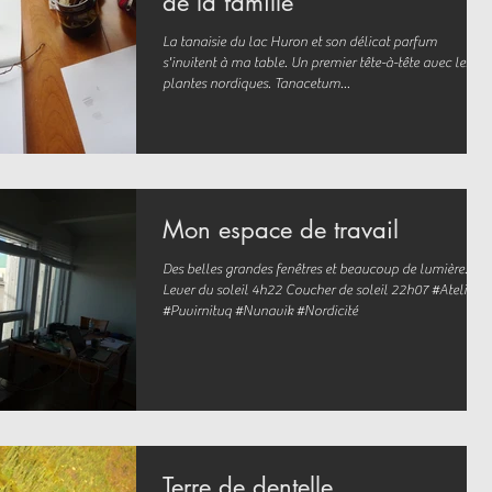
de la famille
La tanaisie du lac Huron et son délicat parfum
s'invitent à ma table. Un premier tête-à-tête avec les
plantes nordiques. Tanacetum...
Mon espace de travail
Des belles grandes fenêtres et beaucoup de lumière.
Lever du soleil 4h22 Coucher de soleil 22h07 #Atelier
#Puvirnituq #Nunavik #Nordicité
Terre de dentelle