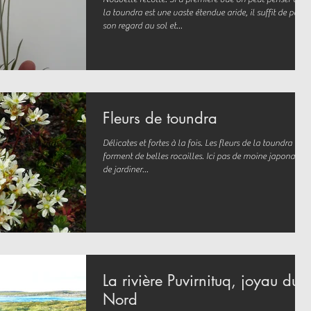
la toundra est une vaste étendue aride, il suffit de porter
son regard au sol et...
Fleurs de toundra
Délicates et fortes à la fois. Les fleurs de la toundra
forment de belles rocailles. Ici pas de moine japonais ni
de jardiner...
La rivière Puvirnituq, joyau du
Nord