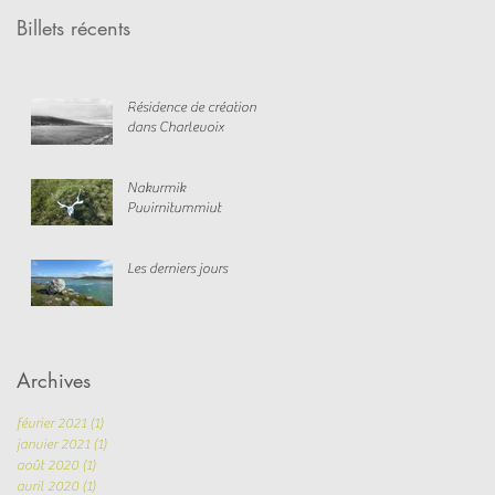
Billets récents
Résidence de création
dans Charlevoix
Nakurmik
Puvirnitummiut
Les derniers jours
Archives
février 2021
(1)
1 post
janvier 2021
(1)
1 post
août 2020
(1)
1 post
avril 2020
(1)
1 post