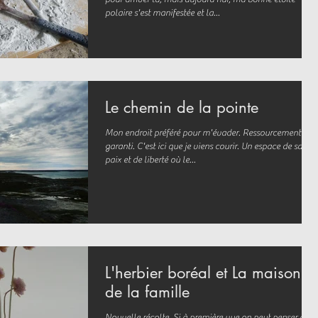
polaire s'est manifestée et la...
Le chemin de la pointe
Mon endroit préféré pour m'évader. Ressourcement
garanti. C'est ici que je viens courir. Un espace de sainte
paix et de liberté où le...
L'herbier boréal et La maison
de la famille
Nouvelle récolte. Si à première vue on peut penser que