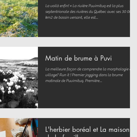
La voilà enfin! « La rivière Puvirnituq est la plus
septentrionale des rivières du Québec avec ses 30 000
km2 de bassin versant, elle est...
Matin de brume à Puvi
La meilleure façon de comprendre la morphologie du
village? Run it ! Premier jogging dans la brume
matinale de Puvirnituq. Première...
L'herbier boréal et La maison