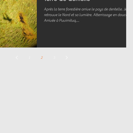
Après la terre forestière arrive le pays de dentelle. Je
retrouve le Nord et sa lumière. Atterrissage en douceur.
Arrivée à Puvirnituq,...
1
2
3